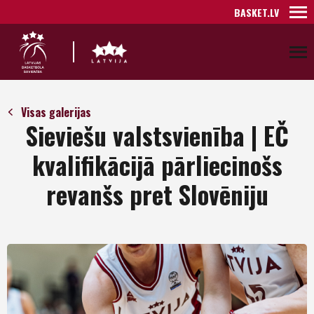
BASKET.LV
Visas galerijas
Sieviešu valstsvienība | EČ
kvalifikācijā pārliecinošs
revanšs pret Slovēniju