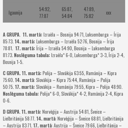
54:92,
65:87,
47:89,
Igaunija
xxx
77:87
54:84
75:82
A GRUPA
.
11. martā:
Izraēla – Bosnija 94:71, Luksemburga – Īrija
85:73.
14. martā:
Luksemburga – Izraēla 52:76, Bosnija – Īrija
78:81.
17. martā:
Īrija – Izraēla 54:90, Bosnija – Luksemburga
81:73.
Noslēguma tabula:
Izraēla* 6-0, Luksemburga* 3-3, Īrija 2-4,
Bosnija 1-5.
C GRUPA.
11. martā:
Polija – Slovākija 63:55, Rumānija – Kipra
75:60.
14. martā
: Slovākija – Kipra 75:44, Rumānija – Polija
50:75.
17. martā:
Slovākija – Rumānija 79:55, Kipra – Polija 48:90.
Noslēguma tabula:
Polija* 6-0, Slovākija* 4-2, Rumānija 2-4, Kipra
0-6.
D GRUPA
.
11. martā:
Norvēģija – Austrija 54:81, Šveice –
Lielbritānija 58:77.
14. martā
: Norvēģija – Šveice 68:81, Lielbritānija
– Austrija 83:71.
17. martā
: Austrija – Šveice 79:66, Lielbritānija –