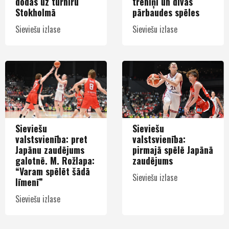
dodas uz turnīru
treniņi un divas
Stokholmā
pārbaudes spēles
Sieviešu izlase
Sieviešu izlase
Sieviešu
Sieviešu
valstsvienība: pret
valstsvienība:
Japānu zaudējums
pirmajā spēlē Japānā
galotnē. M. Rožlapa:
zaudējums
“Varam spēlēt šādā
Sieviešu izlase
līmenī”
Sieviešu izlase