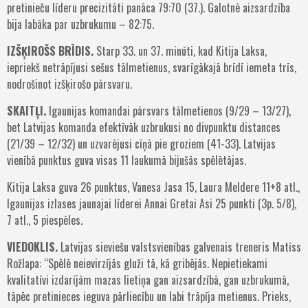
pretinieču līderu precizitāti panāca 79:70 (37.). Galotnē aizsardzība
bija labāka par uzbrukumu – 82:75.
IZŠĶIROŠS BRĪDIS.
Starp 33. un 37. minūti, kad Kitija Laksa,
iepriekš netrāpījusi sešus tālmetienus, svarīgākajā brīdī iemeta trīs,
nodrošinot izšķirošo pārsvaru.
SKAITĻI.
Igaunijas komandai pārsvars tālmetienos (9/29 – 13/27),
bet Latvijas komanda efektīvāk uzbrukusi no divpunktu distances
(21/39 – 12/32) un uzvarējusi cīņā pie groziem (41-33). Latvijas
vienībā punktus guva visas 11 laukumā bijušās spēlētājas.
Kitija Laksa guva 26 punktus, Vanesa Jasa 15, Laura Meldere 11+8 atl.,
Igaunijas izlases jaunajai līderei Annai Gretai Asi 25 punkti (3p. 5/8),
7 atl., 5 piespēles.
VIEDOKLIS.
Latvijas sieviešu valstsvienības galvenais treneris Matīss
Rožlapa: “Spēlē neievirzījās gluži tā, kā gribējās. Nepietiekami
kvalitatīvi izdarījām mazas lietiņa gan aizsardzībā, gan uzbrukumā,
tāpēc pretinieces ieguva pārliecību un labi trāpīja metienus. Prieks,