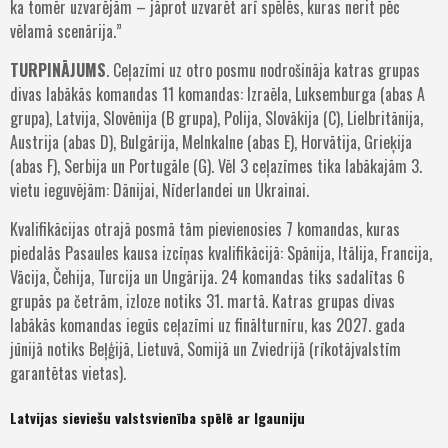
ka tomēr uzvarējām – jāprot uzvarēt arī spēlēs, kuras nerit pēc
vēlamā scenārija.”
TURPINĀJUMS
. Ceļazīmi uz otro posmu nodrošināja katras grupas
divas labākās komandas 11 komandas: Izraēla, Luksemburga (abas A
grupa), Latvija, Slovēnija (B grupa), Polija, Slovākija (C), Lielbritānija,
Austrija (abas D), Bulgārija, Melnkalne (abas E), Horvātija, Grieķija
(abas F), Serbija un Portugāle (G). Vēl 3 ceļazīmes tika labākajām 3.
vietu ieguvējām: Dānijai, Nīderlandei un Ukrainai.
Kvalifikācijas otrajā posmā tām pievienosies 7 komandas, kuras
piedalās Pasaules kausa izcīņas kvalifikācijā: Spānija, Itālija, Francija,
Vācija, Čehija, Turcija un Ungārija. 24 komandas tiks sadalītas 6
grupās pa četrām, izloze notiks 31. martā. Katras grupas divas
labākās komandas iegūs ceļazīmi uz finālturnīru, kas 2027. gada
jūnijā notiks Beļģijā, Lietuvā, Somijā un Zviedrijā (rīkotājvalstīm
garantētas vietas).
Latvijas sieviešu valstsvienība spēlē ar Igauniju