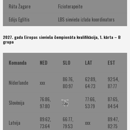
Rūta Žagare
Fizioterapeite
Edijs Eglītis
LBS sieviešu izlašu koordinators
2027. gada Eiropas sieviešu čempionāta kvalifikācija, 1. kārta – B
grupa
Komanda
NED
SLO
LAT
EST
86:76,
62:89,
92:54,
Nīderlande
xxx
80:97
64:73
87:77
76:86,
77:66,
87:65,
Slovēnija
xxx
97:80
53:79
84:54
89:62,
66:77,
89:47,
Latvija
xxx
73:64
79:53
82:75