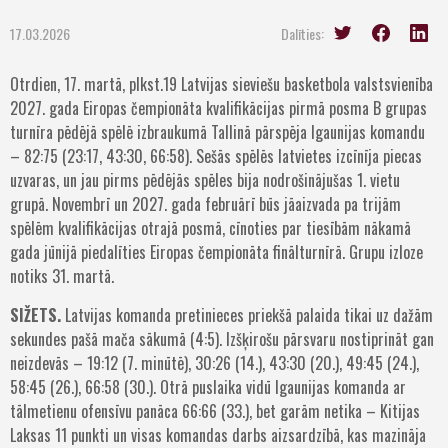
17.03.2026
Dalīties:
Otrdien, 17. martā, plkst.19 Latvijas sieviešu basketbola valstsvienība
2027. gada Eiropas čempionāta kvalifikācijas pirmā posma B grupas
turnīra pēdējā spēlē izbraukumā Tallinā pārspēja Igaunijas komandu
– 82:75 (23:17, 43:30, 66:58). Sešās spēlēs latvietes izcīnīja piecas
uzvaras, un jau pirms pēdējās spēles bija nodrošinājušas 1. vietu
grupā. Novembrī un 2027. gada februārī būs jāaizvada pa trijām
spēlēm kvalifikācijas otrajā posmā, cīnoties par tiesībām nākamā
gada jūnijā piedalīties Eiropas čempionāta finālturnīrā. Grupu izloze
notiks 31. martā.
SIŽETS.
Latvijas komanda pretinieces priekšā palaida tikai uz dažām
sekundes pašā mača sākumā (4:5). Izšķirošu pārsvaru nostiprināt gan
neizdevās – 19:12 (7. minūtē), 30:26 (14.), 43:30 (20.), 49:45 (24.),
58:45 (26.), 66:58 (30.). Otrā puslaika vidū Igaunijas komanda ar
tālmetienu ofensīvu panāca 66:66 (33.), bet garām netika – Kitijas
Laksas 11 punkti un visas komandas darbs aizsardzībā, kas mazināja