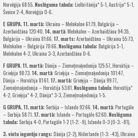
Norvēģija 68:55.
Noslēguma tabula:
Lielbritānija* 5-1, Austrija* 5-1,
Šveice 2-4, Norvēģija 0-6.
E GRUPA.
11. martā:
Ukraina – Melnkalne 61:79, Bulgārija –
Azerbaidžāna 120:40.
14. martā
: Melnkalne – Azerbaidžāna 94:35,
Bulgārija – Ukraina 81:66.
17. marts:
Azerbaidžāna – Ukraina 55:73,
Melnkalne – Bulgārija 70:66.
Noslēguma tabula:
Bulgārija 5-1,
Melnkalne 4-2, Ukraina 3-3, Azerbaidžāna 0-6.
F GRUPA
.
11. martā:
Dānija – Ziemeļmaķedonija 125:57, Horvātija –
Grieķija 98:73.
14. martā
: Grieķija – Ziemeļmaķedonija 101:47,
Dānija – Horvātija 81:61.
17. martā:
Grieķija – Dānija 99:77,
Ziemeļmaķedonija – Horvātija 53:81.
Noslēguma tabula
: Horvātija*
4-2, Grieķija* 4-2, Dānija* 3-3, Ziemeļmaķedonija 1-5.
G GRUPA.
11. martā:
Serbija – Islande 92:66.
14. martā
: Portugāle
– Serbija 58:71.
17. martā:
Islande – Portugāle 62:60.
Noslēguma
tabula:
Serbija 4-0, Portugāle 1-2 (1-2; -9), Islande 0-3 (0-3; -81).
3. vietu ieguvēju rangs:
Dānija (2-2), Nīderlande (1-3; -43), Ukraina