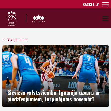
BASKET.LV
Visi jaunumi
Sieviešu valstsvienība: Igaunijā uzvara ar
piedzīvojumiem, turpinājums novembrī