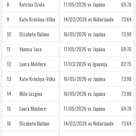
8
Katrīna Ozola
17/05/2026 vs Japāna
69:76
9
Kate Krēsliņa-Vilka
14/03/2026 vs Nīderlande
73:64
10
Elizabete Bulāne
16/05/2026 vs Japāna
73:98
11
Vanesa Jasa
17/05/2026 vs Japāna
69:76
12
Laura Meldere
17/03/2026 vs Igaunija
82:75
13
Kate Krēsliņa-Vilka
16/05/2026 vs Japāna
73:98
14
Mila Luzgina
16/05/2026 vs Japāna
73:98
15
Laura Meldere
17/05/2026 vs Japāna
69:76
16
Elizabete Bulāne
14/03/2026 vs Nīderlande
73:64