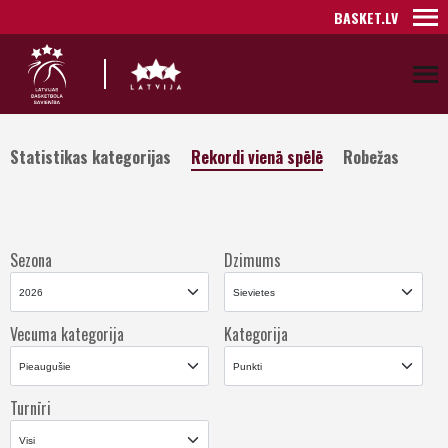
BASKET.LV
Statistikas kategorijas
Rekordi vienā spēlē
Robežas
Sezona
Dzimums
Vecuma kategorija
Kategorija
Turnīri